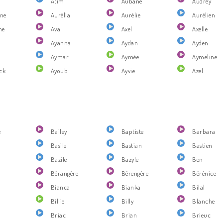
Atim
Aubane
Audrey
ine
Aurélia
Aurélie
Aurélien
ne
Ava
Axel
Axelle
Ayanna
Aydan
Ayden
Aymar
Aymée
Aymeline
ck
Ayoub
Ayvie
Azel
e
Bailey
Baptiste
Barbara
Basile
Bastian
Bastien
Bazile
Bazyle
Ben
Bérangère
Bérengère
Bérénice
Bianca
Bianka
Bilal
Billie
Billy
Blanche
Briac
Brian
Brieuc