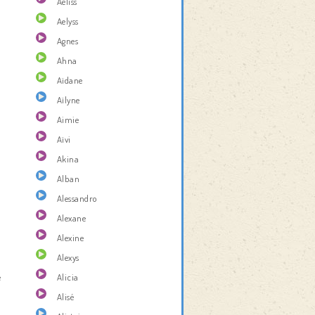
Aéliss
Aelyss
Agnes
Ahna
Aïdane
Aïlyne
Aimie
Aïvi
Akina
Alban
Alessandro
Alexane
Alexine
Alexys
e
Alicia
Alisé