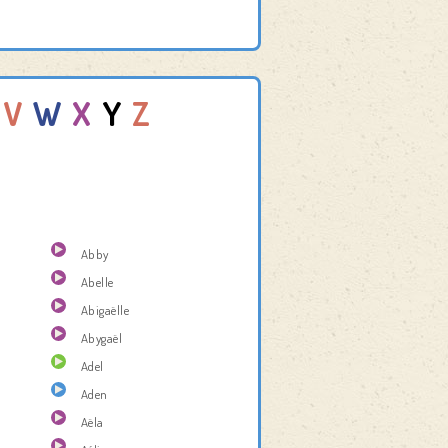
V
W
X
Y
Z
Abby
Abelle
Abigaëlle
Abygaël
Adel
Aden
Aëla