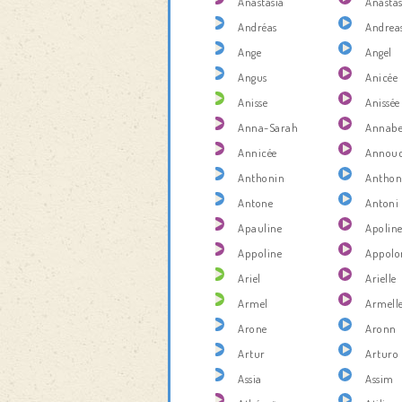
Anastasia
Anastas
Andréas
Andrea
Ange
Angel
Angus
Anicée
Anisse
Anissée
Anna-Sarah
Annabe
Annicée
Annou
Anthonin
Anthon
Antone
Antoni
Apauline
Apolin
Appoline
Appolo
Ariel
Arielle
Armel
Armell
Arone
Aronn
Artur
Arturo
Assia
Assim