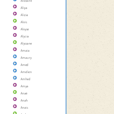
Alistaire
Aliya
Alizia
Aloïs
Aloyse
Alycia
Alyssane
Amaïa
Amaury
Amed
Amelien
Amhed
Amya
Anaë
Anah
Anais