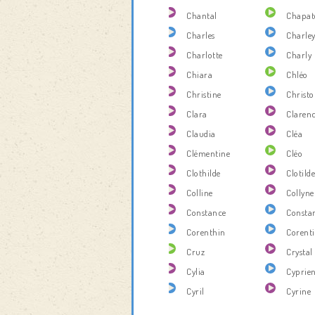
Chantal
Chapat
Charles
Charle
Charlotte
Charly
Chiara
Chléo
Christine
Christ
Clara
Claren
Claudia
Cléa
Clémentine
Cléo
Clothilde
Clotild
Colline
Collyne
Constance
Consta
Corenthin
Corent
Cruz
Crystal
Cylia
Cyprie
Cyril
Cyrine