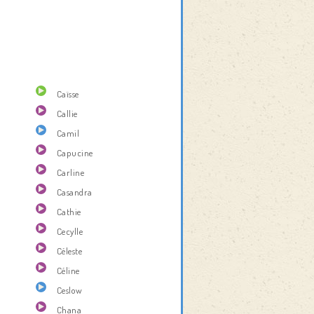
Caïsse
Callie
Camil
Capucine
Carline
Casandra
Cathie
Cecylle
Céleste
Céline
Ceslow
Chana