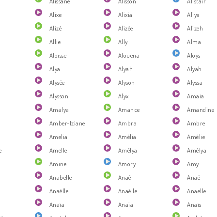
Alissane
Alisson
Alistair
Alixe
Alixia
Aliya
Alizé
Alizée
Alizeh
Allie
Ally
Alma
Aloïsse
Alouena
Aloys
Alya
Alyah
Alyah
Alysée
Alyson
Alyssa
Alysson
Alyx
Amaia
Amalya
Amance
Amandine
Amber-Iziane
Ambra
Ambre
Amelia
Amélia
Amélie
e
Amelle
Amélya
Amélya
Amine
Amory
Amy
Anabelle
Anaé
Anäé
Anaèlle
Anaëlle
Anaelle
Anaïa
Anaia
Anaïs