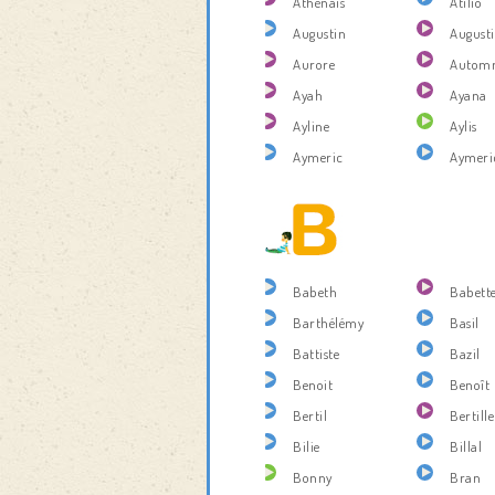
Athénaïs
Atilio
Augustin
August
Aurore
Autom
Ayah
Ayana
Ayline
Aylis
Aymeric
Aymeri
Babeth
Babett
Barthélémy
Basil
Battiste
Bazil
Benoit
Benoît
Bertil
Bertille
Bilie
Billal
Bonny
Bran