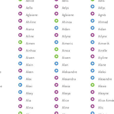
Aélice
Aelis
Aélis
Aella
Aelys
Aélys
Aglaiane
Aglaïane
Agnès
Ahiline
Ahinoa
Ahmed
Aïana
Aïdan
Aidan
Ailine
Aïlyna
Ailyne
Aïmen
Aimeric
Aimerik
Ainhoa
Aïnoa
Airelle
Aïwen
Aiwen
Aiyline
Alain
Alan
Alane
e
Aleen
Aleksandre
Aleksi
Alex
Alexandra
Alexandre
ne
Alexi
Alexia
Alexie
Alexy
Alexya
Alexyne
Alia
Alice
Alice Aimé
Alina
Aline
Alis