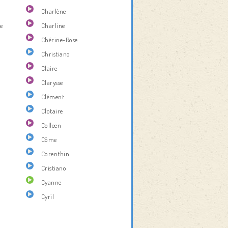
Charlène
e
Charline
Chérine-Rose
Christiano
Claire
Clarysse
Clément
Clotaire
Colleen
Côme
Corenthin
Cristiano
Cyanne
Cyril