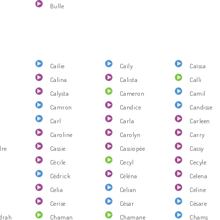
Bulle
Caïlie
Caïly
Caïssa
Calina
Calista
Calli
Calysta
Cameron
Camil
e
Camron
Candice
Candisse
Carl
Carla
Carleen
Caroline
Carolyn
Carry
dre
Cassie
Cassiopée
Cassy
Cécile
Cecyl
Cecyle
Cédrick
Céléna
Celena
Celia
Celian
Celine
Cerise
César
Césare
drah
Chaman
Chamane
Chams