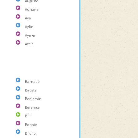
Auguste
Auriane
Aya
Aylin
Aymen
Azele
Barnabé
Batiste
Benjamin
Berenice
Bili
Bonnie
Bruno