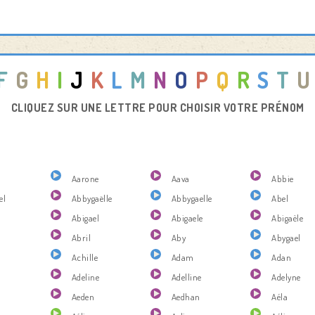
F
G
H
I
J
K
L
M
N
O
P
Q
R
S
T
U
CLIQUEZ SUR UNE LETTRE POUR CHOISIR VOTRE PRÉNOM
Aarone
Aava
Abbie
el
Abbygaëlle
Abbygaelle
Abel
Abigael
Abigaele
Abigaèle
Abril
Aby
Abygael
Achille
Adam
Adan
Adeline
Adelline
Adelyne
Aeden
Aedhan
Aéla