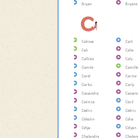
Bryan
Bryane
Cahisse
Caïli
Cali
Calie
Callista
Caly
Camile
Camill
Carel
Carine
Carlos
Carly
Cassandra
Cassan
Catinca
Cecil
Cedric
Cédric
Célestin
Célia
Celya
Célyan
Chalandra
Chalan