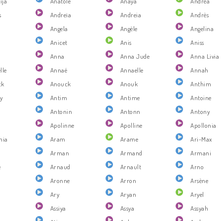
ija
Anatole
Anaya
Andréa
s
Andreïa
Andreia
Andrès
Angela
Angèle
Angelina
Anicet
Anis
Aniss
Anna
Anna Jude
Anna Livia
lle
Annaé
Annaelle
Annah
ck
Anouck
Anouk
Anthim
y
Antim
Antime
Antoine
Antonin
Antonn
Antony
e
Apolinne
Apolline
Apollonia
nia
Aram
Arame
Ari-Max
Arman
Armand
Armani
e
Arnaud
Arnault
Arno
Aronne
Arron
Arsène
Ary
Aryan
Aryel
Assiya
Assya
Assyah