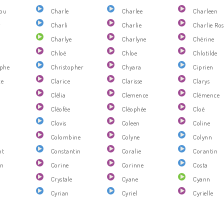
ou
Charle
Charlee
Charleen
y
Charli
Charlie
Charlie Ros
Charlye
Charlyne
Chérine
Chloé
Chloe
Chlotilde
ophe
Christopher
Chyara
Ciprien
ce
Clarice
Clarisse
Clarys
Clélia
Clemence
Clémence
Cléofée
Cléophée
Cloé
e
Clovis
Coleen
Coline
Colombine
Colyne
Colynn
nt
Constantin
Coralie
Corantin
in
Corine
Corinne
Costa
Crystale
Cyane
Cyann
n
Cyrian
Cyriel
Cyrielle