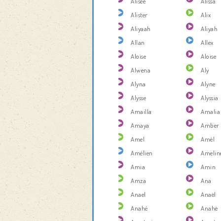
Alisée
Alissa
Alister
Alix
Aliyaah
Aliyah
Allan
Allex
Aloïse
Aloise
Alwena
Aly
Alyna
Alyne
Alysse
Alyssia
Amailla
Amalia
Amaya
Amber
Amel
Amèl
Amélien
Amelin
Amia
Amin
Amza
Ana
Anael
Anaël
Anahé
Anahë