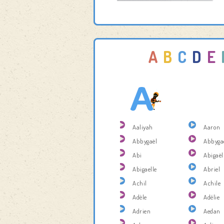
A
B
C
D
E
Aaliyah
Aaron
Abbygaël
Abbyga
Abi
Abigaël
Abigaelle
Abriel
Achil
Achile
Adèle
Adélie
Adrien
Aedan