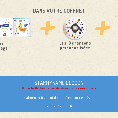
DANS VOTRE COFFRET
Les 10 chansons
er
personnalisées
iage
STARMYNAME COCOON
Ou la belle harmonie de deux papas musiciens
Un album instrumental pour s’endormir en rêvant !
Ecoutez l’album