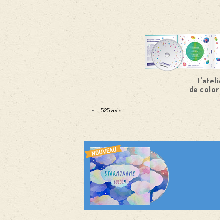
L'ateli
de color
525 avis