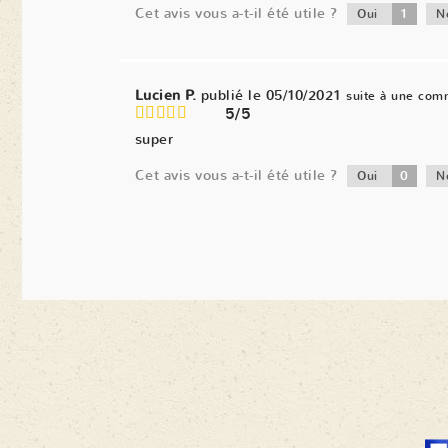
Cet avis vous a-t-il été utile ?
1
Oui
N
Lucien P.
publié le 05/10/2021
suite à une com
5/5
super
Cet avis vous a-t-il été utile ?
0
Oui
N