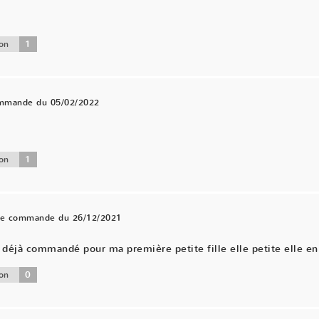
1
on
ommande du 05/02/2022
.
1
on
une commande du 26/12/2021
éjà commandé pour ma première petite fille elle petite elle en 
0
on