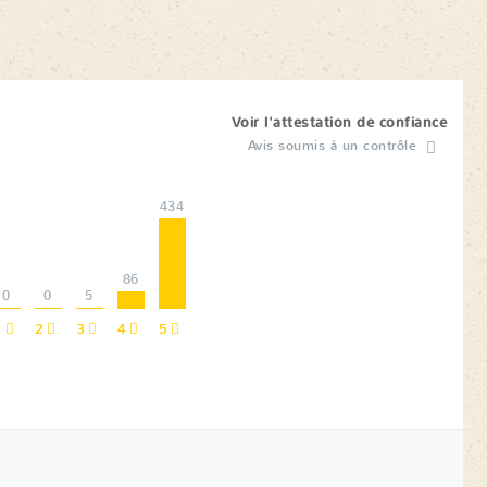
Voir l'attestation de confiance
Avis soumis à un contrôle
434
86
0
0
5
1
2
3
4
5