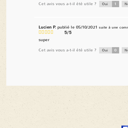
Cet avis vous a-t-il été utile ?
1
Oui
N
Lucien P.
publié le 05/10/2021
suite à une com
5/5
super
Cet avis vous a-t-il été utile ?
0
Oui
N