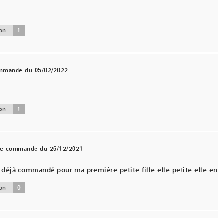
1
on
ommande du 05/02/2022
.
1
on
une commande du 26/12/2021
éjà commandé pour ma première petite fille elle petite elle en 
0
on