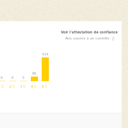
Voir l'attestation de confiance
Avis soumis à un contrôle
434
86
0
0
5
1
2
3
4
5