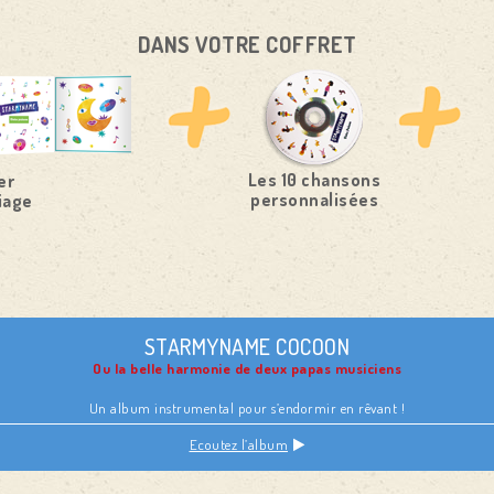
DANS VOTRE COFFRET
Les 10 chansons
er
personnalisées
iage
STARMYNAME COCOON
Ou la belle harmonie de deux papas musiciens
Un album instrumental pour s’endormir en rêvant !
Ecoutez l’album