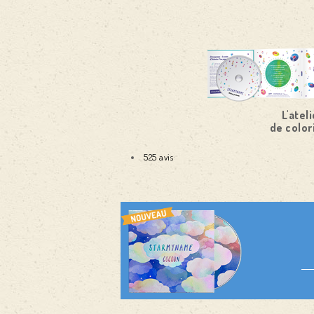
L'ateli
de color
525 avis