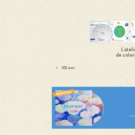
L'ateli
de color
525 avis