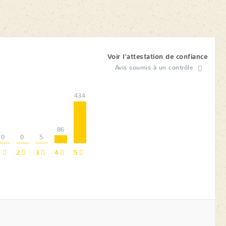
Voir l'attestation de confiance
Avis soumis à un contrôle
434
86
0
0
5
1
2
3
4
5