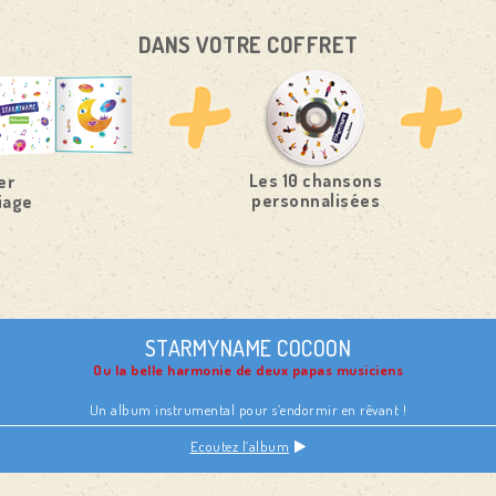
DANS VOTRE COFFRET
Les 10 chansons
er
personnalisées
iage
STARMYNAME COCOON
Ou la belle harmonie de deux papas musiciens
Un album instrumental pour s’endormir en rêvant !
Ecoutez l’album