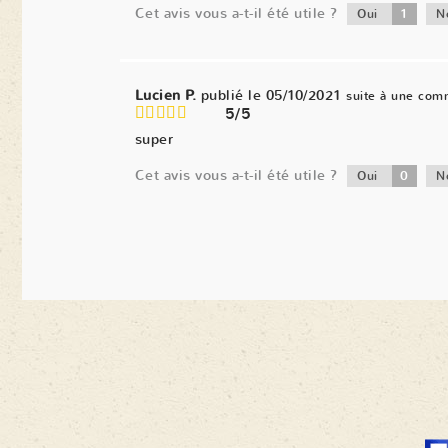
Cet avis vous a-t-il été utile ?
1
Oui
N
Lucien P.
publié le 05/10/2021
suite à une com
5/5
super
Cet avis vous a-t-il été utile ?
0
Oui
N