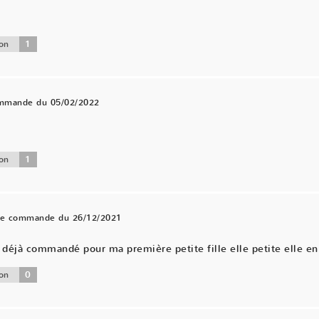
1
on
ommande du 05/02/2022
.
1
on
une commande du 26/12/2021
éjà commandé pour ma première petite fille elle petite elle en 
0
on