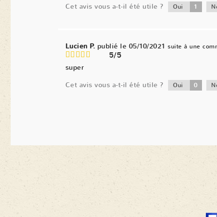
Cet avis vous a-t-il été utile ?
1
Oui
N
Lucien P.
publié le 05/10/2021
suite à une com
5/5
super
Cet avis vous a-t-il été utile ?
0
Oui
N