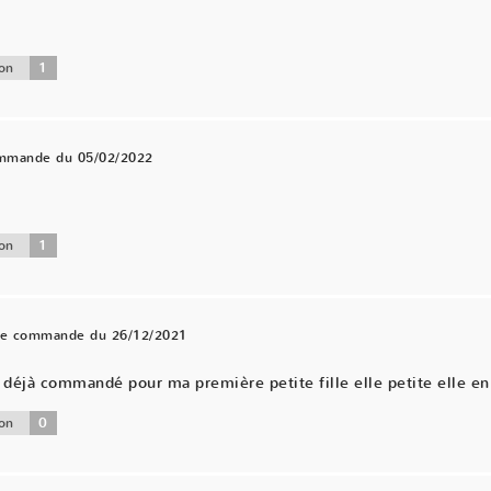
1
on
ommande du 05/02/2022
.
1
on
une commande du 26/12/2021
éjà commandé pour ma première petite fille elle petite elle en 
0
on