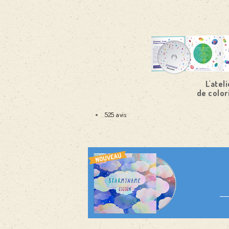
L'ateli
de color
525 avis