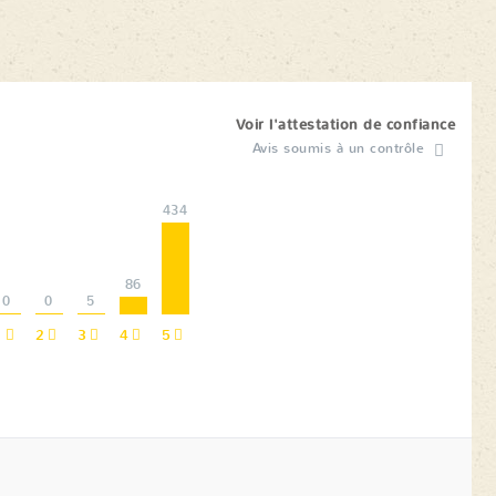
Voir l'attestation de confiance
Avis soumis à un contrôle
434
86
0
0
5
1
2
3
4
5