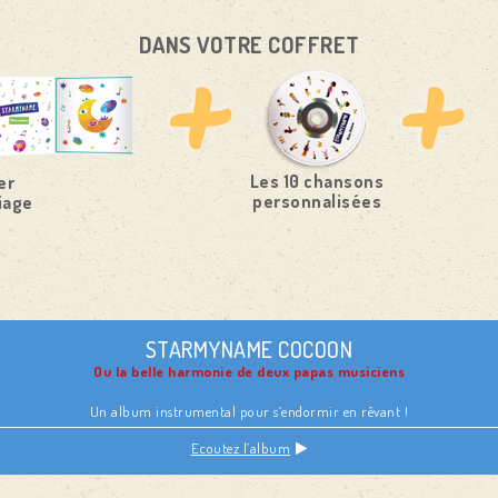
DANS VOTRE COFFRET
Les 10 chansons
er
personnalisées
iage
STARMYNAME COCOON
Ou la belle harmonie de deux papas musiciens
Un album instrumental pour s’endormir en rêvant !
Ecoutez l’album