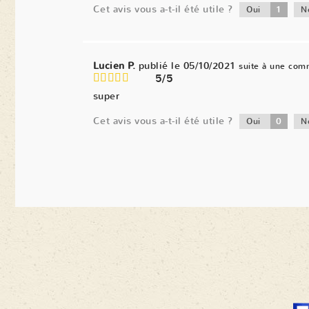
Cet avis vous a-t-il été utile ?
1
Oui
N
Lucien P.
publié le 05/10/2021
suite à une com
5/5
super
Cet avis vous a-t-il été utile ?
0
Oui
N