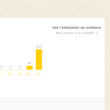
Voir l'attestation de confiance
Avis soumis à un contrôle
434
86
0
0
5
1
2
3
4
5