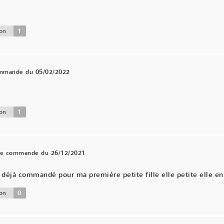
1
on
ommande du 05/02/2022
.
1
on
une commande du 26/12/2021
éjà commandé pour ma première petite fille elle petite elle en 
0
on