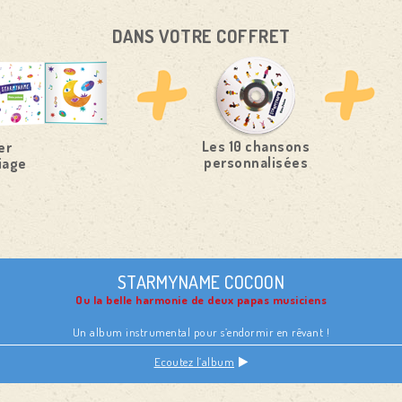
DANS VOTRE COFFRET
Les 10 chansons
er
personnalisées
iage
STARMYNAME COCOON
Ou la belle harmonie de deux papas musiciens
Un album instrumental pour s’endormir en rêvant !
Ecoutez l’album