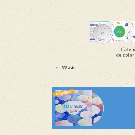
L'ateli
de color
525 avis