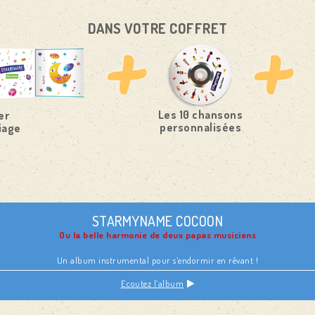
DANS VOTRE COFFRET
Les 10 chansons
er
personnalisées
iage
STARMYNAME COCOON
Ou la belle harmonie de deux papas musiciens
Un album instrumental pour s’endormir en rêvant !
Ecoutez l’album