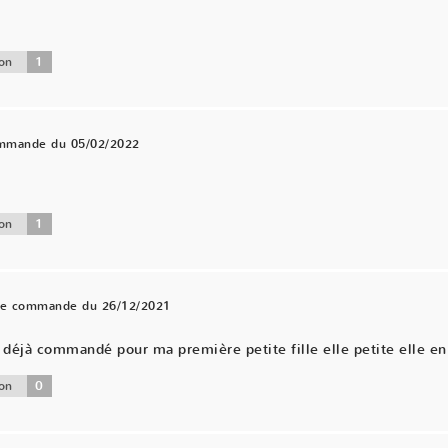
1
on
ommande du 05/02/2022
.
1
on
une commande du 26/12/2021
éjà commandé pour ma première petite fille elle petite elle en 
0
on