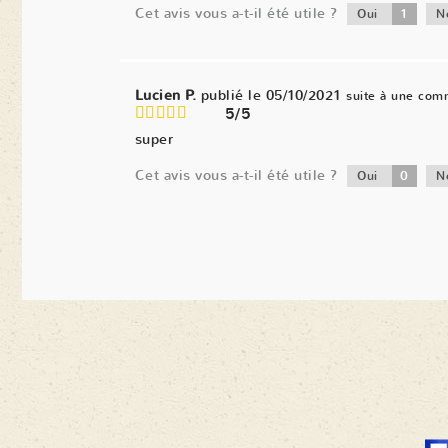
Cet avis vous a-t-il été utile ?
1
Oui
N
Lucien P.
publié le 05/10/2021
suite à une com
5/5
super
Cet avis vous a-t-il été utile ?
0
Oui
N