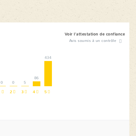
Voir l'attestation de confiance
Avis soumis à un contrôle
434
86
0
0
5
1
2
3
4
5