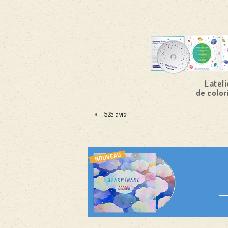
L'ateli
de color
525 avis