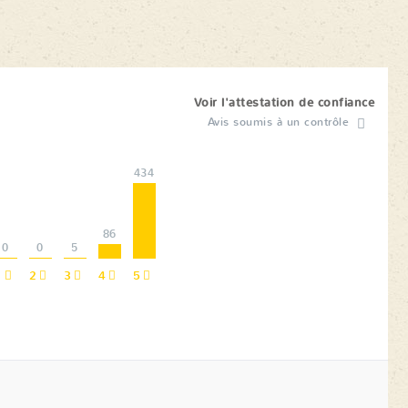
Voir l'attestation de confiance
Avis soumis à un contrôle
434
86
0
0
5
1
2
3
4
5