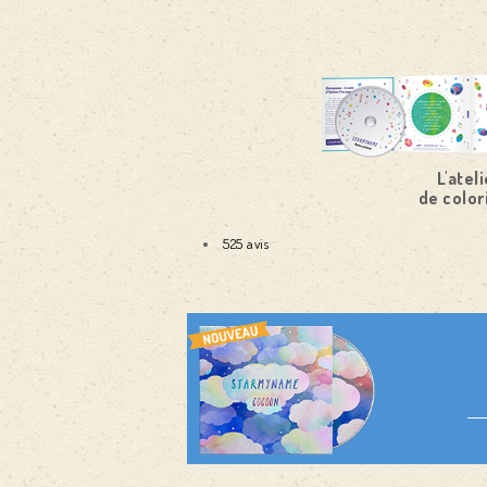
L'ateli
de color
525 avis