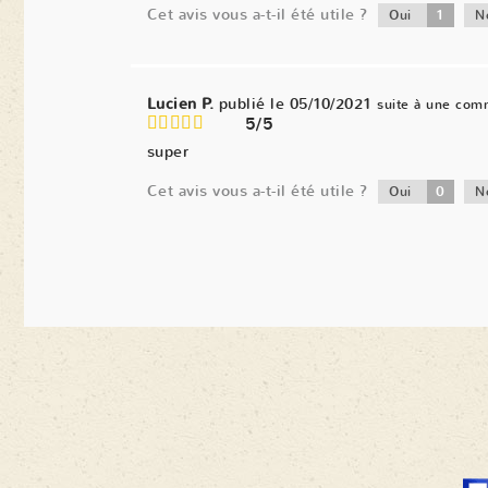
Cet avis vous a-t-il été utile ?
1
Oui
N
Lucien P.
publié le 05/10/2021
suite à une com
5/5
super
Cet avis vous a-t-il été utile ?
0
Oui
N