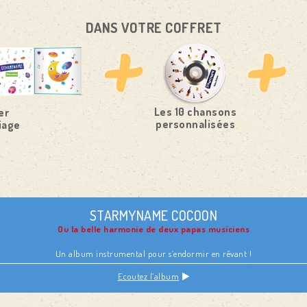
DANS VOTRE COFFRET
Les 10 chansons
er
personnalisées
iage
STARMYNAME COCOON
Ou la belle harmonie de deux papas musiciens
Un album instrumental pour s’endormir en rêvant !
Ecoutez l’album