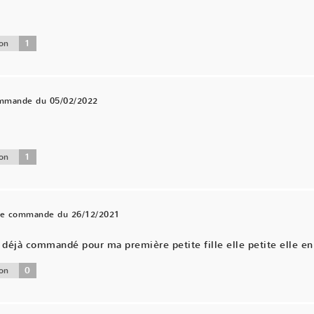
1
on
ommande du 05/02/2022
.
1
on
une commande du 26/12/2021
éjà commandé pour ma première petite fille elle petite elle en 
0
on