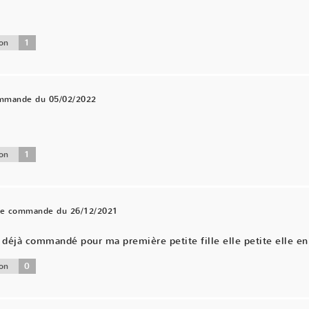
1
on
ommande du 05/02/2022
.
1
on
une commande du 26/12/2021
éjà commandé pour ma première petite fille elle petite elle en 
0
on