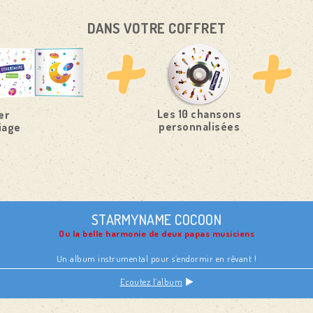
DANS VOTRE COFFRET
Les 10 chansons
er
personnalisées
iage
STARMYNAME COCOON
Ou la belle harmonie de deux papas musiciens
Un album instrumental pour s’endormir en rêvant !
Ecoutez l’album