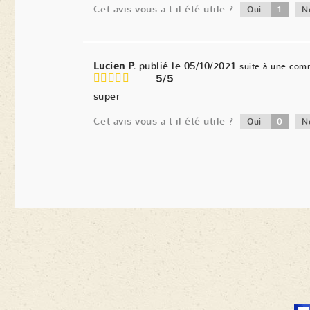
Cet avis vous a-t-il été utile ?
1
Oui
N
Lucien P.
publié le 05/10/2021
suite à une com
5/5
super
Cet avis vous a-t-il été utile ?
0
Oui
N