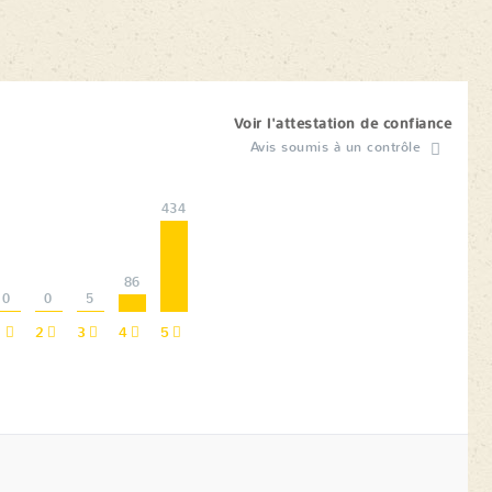
Voir l'attestation de confiance
Avis soumis à un contrôle
434
86
0
0
5
1
2
3
4
5