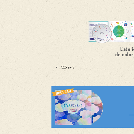
L'ateli
de color
525 avis