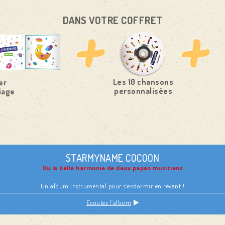
DANS VOTRE COFFRET
Les 10 chansons
er
personnalisées
iage
STARMYNAME COCOON
Ou la belle harmonie de deux papas musiciens
Un album instrumental pour s’endormir en rêvant !
Ecoutez l’album