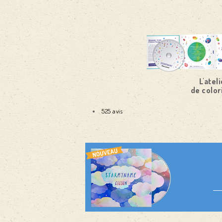
L'ateli
de color
525 avis