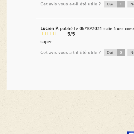
Cet avis vous a-t-il été utile ?
1
Oui
N
Lucien P.
publié le 05/10/2021
suite à une com
5/5
super
Cet avis vous a-t-il été utile ?
0
Oui
N