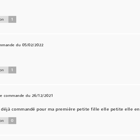
1
on
ommande du 05/02/2022
.
1
on
une commande du 26/12/2021
éjà commandé pour ma première petite fille elle petite elle en 
0
on