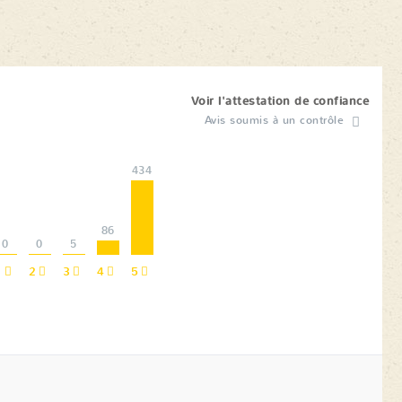
Voir l'attestation de confiance
Avis soumis à un contrôle
434
86
0
0
5
1
2
3
4
5