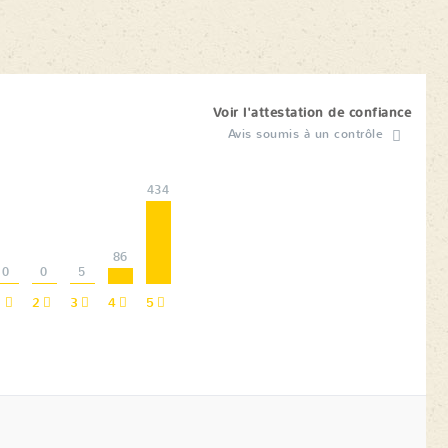
Voir l'attestation de confiance
Avis soumis à un contrôle
434
86
0
0
5
1
2
3
4
5