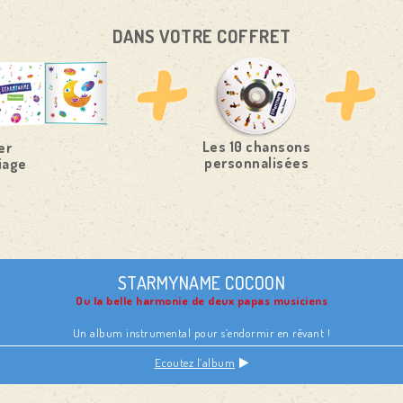
DANS VOTRE COFFRET
Les 10 chansons
er
personnalisées
iage
STARMYNAME COCOON
Ou la belle harmonie de deux papas musiciens
Un album instrumental pour s’endormir en rêvant !
Ecoutez l’album