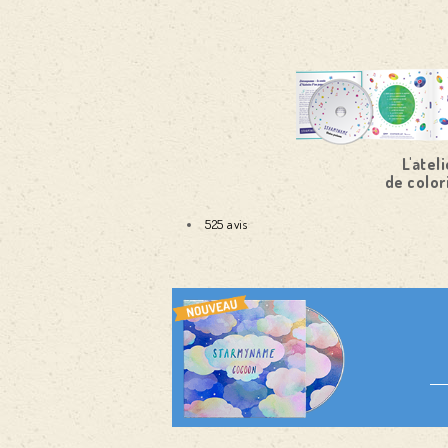
L'ateli
de color
525 avis