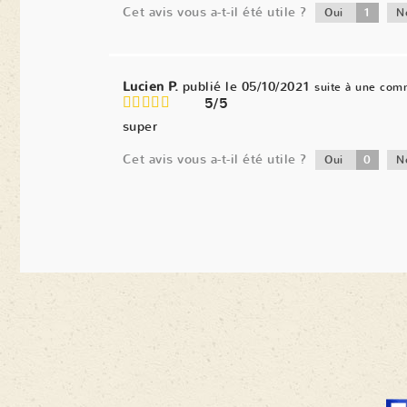
Cet avis vous a-t-il été utile ?
1
Oui
N
Lucien P.
publié le 05/10/2021
suite à une com
5/5
super
Cet avis vous a-t-il été utile ?
0
Oui
N