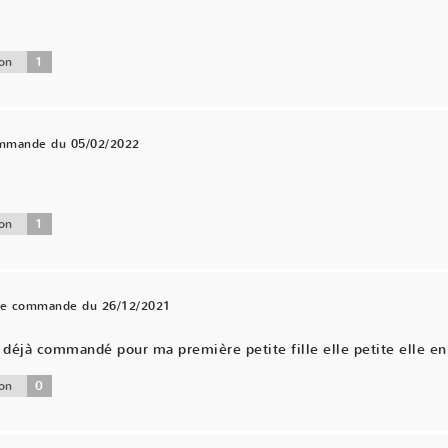
1
on
ommande du 05/02/2022
.
1
on
une commande du 26/12/2021
éjà commandé pour ma première petite fille elle petite elle en 
0
on