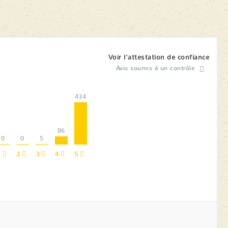
Voir l'attestation de confiance
Avis soumis à un contrôle
434
86
0
0
5
1
2
3
4
5