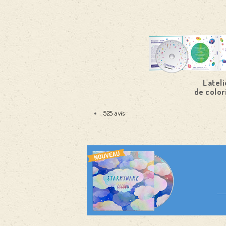
L'ateli
de color
525 avis