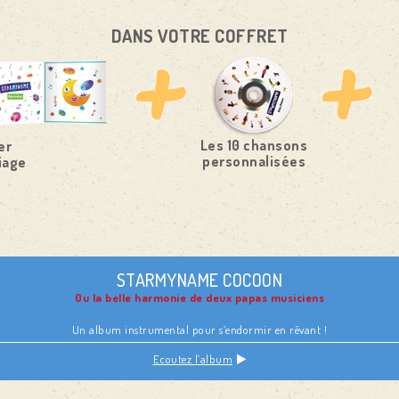
DANS VOTRE COFFRET
Les 10 chansons
er
personnalisées
iage
STARMYNAME COCOON
Ou la belle harmonie de deux papas musiciens
Un album instrumental pour s’endormir en rêvant !
Ecoutez l’album