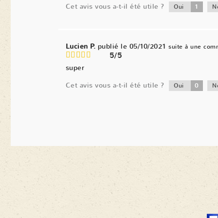
Cet avis vous a-t-il été utile ?
1
Oui
N
Lucien P.
publié le 05/10/2021
suite à une com
5/5
super
Cet avis vous a-t-il été utile ?
0
Oui
N