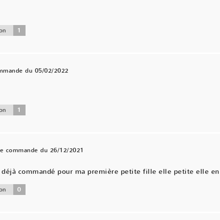
1
on
ommande du 05/02/2022
.
1
on
une commande du 26/12/2021
éjà commandé pour ma première petite fille elle petite elle en 
0
on