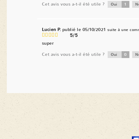
Cet avis vous a-t-il été utile ?
1
Oui
N
Lucien P.
publié le 05/10/2021
suite à une com
5/5
super
Cet avis vous a-t-il été utile ?
0
Oui
N