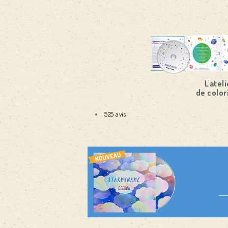
L'ateli
de color
525 avis