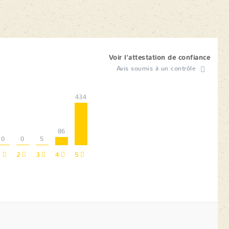
Voir l'attestation de confiance
Avis soumis à un contrôle
434
86
0
0
5
1
2
3
4
5