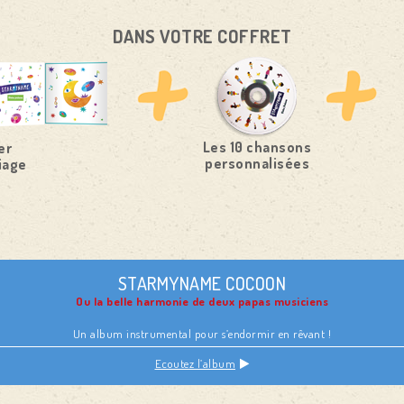
DANS VOTRE COFFRET
Les 10 chansons
er
personnalisées
iage
STARMYNAME COCOON
Ou la belle harmonie de deux papas musiciens
Un album instrumental pour s’endormir en rêvant !
Ecoutez l’album