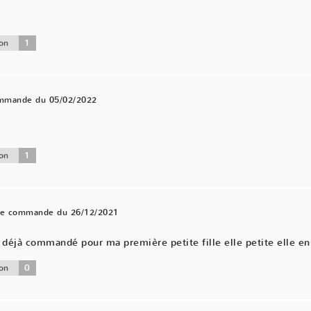
1
on
ommande du 05/02/2022
.
1
on
une commande du 26/12/2021
éjà commandé pour ma première petite fille elle petite elle en 
0
on